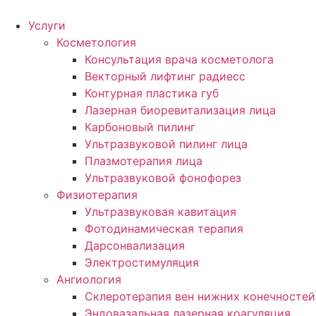
Услуги
Косметология
Консультация врача косметолога
Векторный лифтинг радиесс
Контурная пластика губ
Лазерная биоревитализация лица
Карбоновый пилинг
Ультразвуковой пилинг лица
Плазмотерапия лица
Ультразвуковой фонофорез
Физиотерапия
Ультразвуковая кавитация
Фотодинамическая терапия
Дарсонвализация
Электростимуляция
Ангиология
Склеротерапия вен нижних конечностей
Эндовазальная лазерная коагуляция