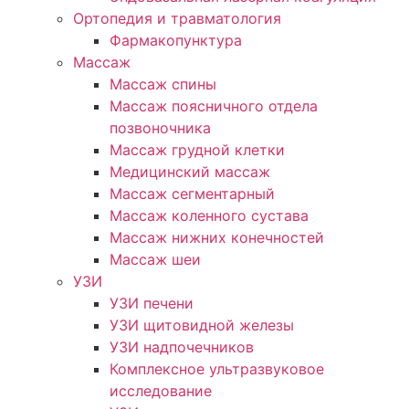
Ортопедия и травматология
Фармакопунктура
Массаж
Массаж спины
Массаж поясничного отдела
позвоночника
Массаж грудной клетки
Медицинский массаж
Массаж сегментарный
Массаж коленного сустава
Массаж нижних конечностей
Массаж шеи
УЗИ
УЗИ печени
УЗИ щитовидной железы
УЗИ надпочечников
Комплексное ультразвуковое
исследование