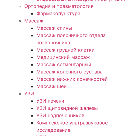
Ортопедия и травматология
Фармакопунктура
Массаж
Массаж спины
Массаж поясничного отдела
позвоночника
Массаж грудной клетки
Медицинский массаж
Массаж сегментарный
Массаж коленного сустава
Массаж нижних конечностей
Массаж шеи
УЗИ
УЗИ печени
УЗИ щитовидной железы
УЗИ надпочечников
Комплексное ультразвуковое
исследование