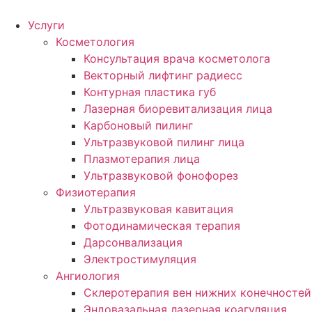
Услуги
Косметология
Консультация врача косметолога
Векторный лифтинг радиесс
Контурная пластика губ
Лазерная биоревитализация лица
Карбоновый пилинг
Ультразвуковой пилинг лица
Плазмотерапия лица
Ультразвуковой фонофорез
Физиотерапия
Ультразвуковая кавитация
Фотодинамическая терапия
Дарсонвализация
Электростимуляция
Ангиология
Склеротерапия вен нижних конечностей
Эндовазальная лазерная коагуляция