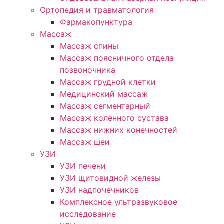
Ортопедия и травматология
Фармакопунктура
Массаж
Массаж спины
Массаж поясничного отдела
позвоночника
Массаж грудной клетки
Медицинский массаж
Массаж сегментарный
Массаж коленного сустава
Массаж нижних конечностей
Массаж шеи
УЗИ
УЗИ печени
УЗИ щитовидной железы
УЗИ надпочечников
Комплексное ультразвуковое
исследование