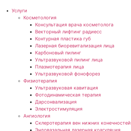
Услуги
Косметология
Консультация врача косметолога
Векторный лифтинг радиесс
Контурная пластика губ
Лазерная биоревитализация лица
Карбоновый пилинг
Ультразвуковой пилинг лица
Плазмотерапия лица
Ультразвуковой фонофорез
Физиотерапия
Ультразвуковая кавитация
Фотодинамическая терапия
Дарсонвализация
Электростимуляция
Ангиология
Склеротерапия вен нижних конечностей
Эндовазальная лазерная коагуляция