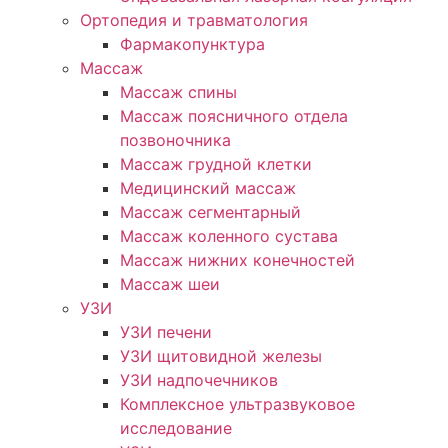
Ортопедия и травматология
Фармакопунктура
Массаж
Массаж спины
Массаж поясничного отдела
позвоночника
Массаж грудной клетки
Медицинский массаж
Массаж сегментарный
Массаж коленного сустава
Массаж нижних конечностей
Массаж шеи
УЗИ
УЗИ печени
УЗИ щитовидной железы
УЗИ надпочечников
Комплексное ультразвуковое
исследование