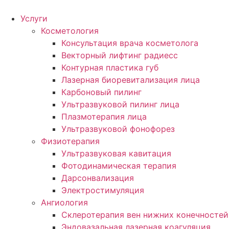
Услуги
Косметология
Консультация врача косметолога
Векторный лифтинг радиесс
Контурная пластика губ
Лазерная биоревитализация лица
Карбоновый пилинг
Ультразвуковой пилинг лица
Плазмотерапия лица
Ультразвуковой фонофорез
Физиотерапия
Ультразвуковая кавитация
Фотодинамическая терапия
Дарсонвализация
Электростимуляция
Ангиология
Склеротерапия вен нижних конечностей
Эндовазальная лазерная коагуляция