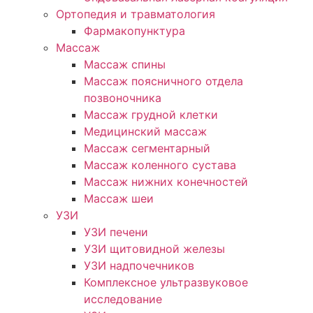
Ортопедия и травматология
Фармакопунктура
Массаж
Массаж спины
Массаж поясничного отдела
позвоночника
Массаж грудной клетки
Медицинский массаж
Массаж сегментарный
Массаж коленного сустава
Массаж нижних конечностей
Массаж шеи
УЗИ
УЗИ печени
УЗИ щитовидной железы
УЗИ надпочечников
Комплексное ультразвуковое
исследование