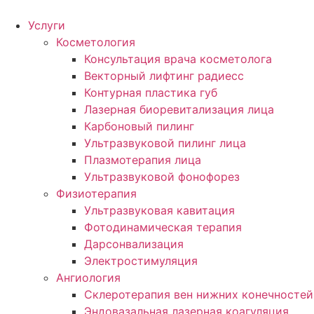
Перейти
к
Услуги
содержимому
Косметология
Консультация врача косметолога
Векторный лифтинг радиесс
Контурная пластика губ
Лазерная биоревитализация лица
Карбоновый пилинг
Ультразвуковой пилинг лица
Плазмотерапия лица
Ультразвуковой фонофорез
Физиотерапия
Ультразвуковая кавитация
Фотодинамическая терапия
Дарсонвализация
Электростимуляция
Ангиология
Склеротерапия вен нижних конечностей
Эндовазальная лазерная коагуляция